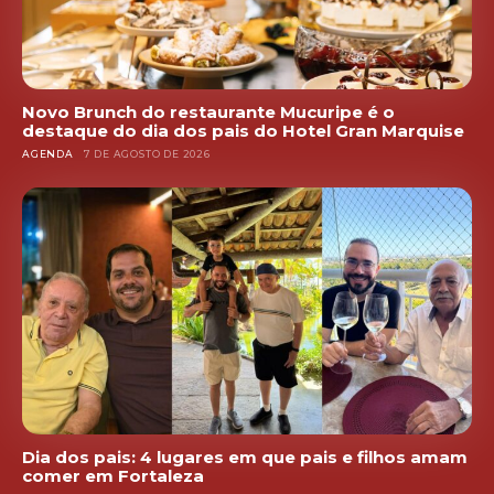
Novo Brunch do restaurante Mucuripe é o
destaque do dia dos pais do Hotel Gran Marquise
AGENDA
7 DE AGOSTO DE 2026
Dia dos pais: 4 lugares em que pais e filhos amam
comer em Fortaleza