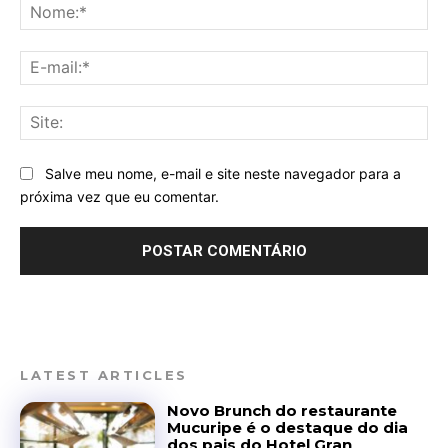
No
E-
mai
Sit
Salve meu nome, e-mail e site neste navegador para a
próxima vez que eu comentar.
LATEST ARTICLES
Novo Brunch do restaurante
Mucuripe é o destaque do dia
dos pais do Hotel Gran