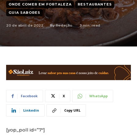
ONDE COMER EM FORTALEZA
RESTAURANTES
GUIA SABORES
20 de abril de 2022
3
min. read
By
Redação
Facebook
X
WhatsApp
Linkedin
Copy URL
[yop_poll id=”7″]