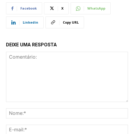
Facebook
X
WhatsApp
Linkedin
Copy URL
DEIXE UMA RESPOSTA
Comentário:
No
E-
mai