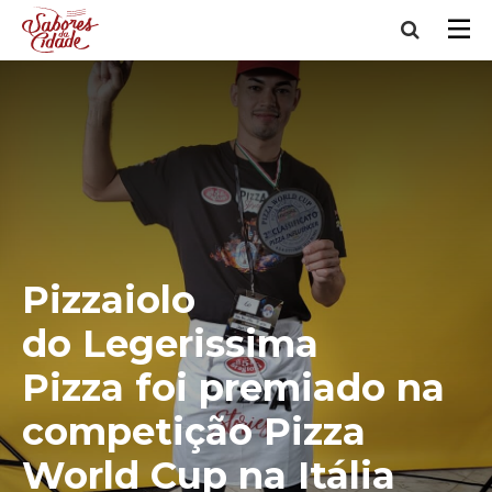
Pizzaiolo
do Legerissima
Pizza foi premiado na
competição Pizza
World Cup na Itália