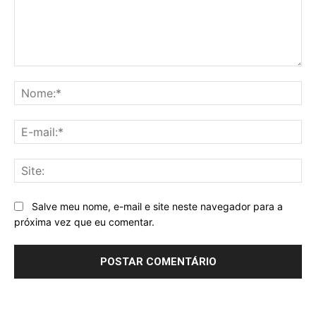
Comentário:
No
E-
mai
Sit
Salve meu nome, e-mail e site neste navegador para a
próxima vez que eu comentar.