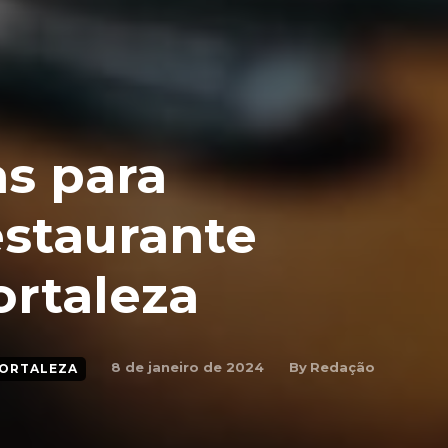
as para
estaurante
ortaleza
By
Redação
8 de janeiro de 2024
FORTALEZA