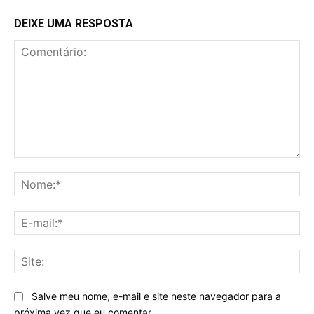
DEIXE UMA RESPOSTA
Comentário:
No
E-
mai
Sit
Salve meu nome, e-mail e site neste navegador para a
próxima vez que eu comentar.