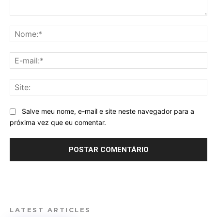
Comentário:
No
E-
mai
Sit
Salve meu nome, e-mail e site neste navegador para a
próxima vez que eu comentar.
LATEST ARTICLES