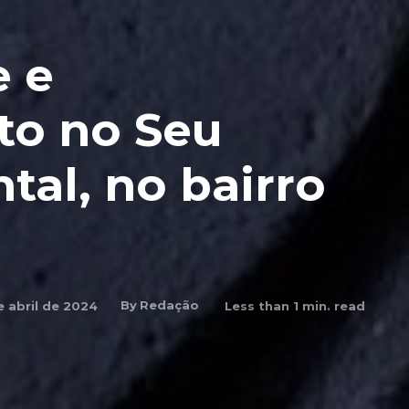
e e
to no Seu
al, no bairro
By
Redação
e abril de 2024
Less than 1
min. read