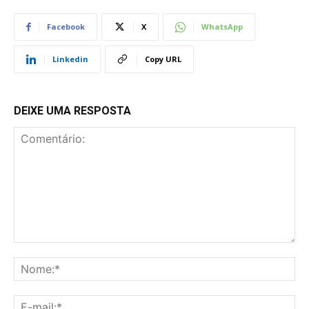
Facebook
X
WhatsApp
Linkedin
Copy URL
DEIXE UMA RESPOSTA
Comentário:
No
E-