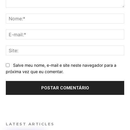
Comentário:
No
E-
mai
Sit
Salve meu nome, e-mail e site neste navegador para a
próxima vez que eu comentar.
LATEST ARTICLES