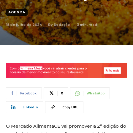
AGENDA
15 de julho de 2024
3
min. read
By
Redação
Facebook
X
WhatsApp
Linkedin
Copy URL
O Mercado AlimentaCE vai promover a 2ª edição do