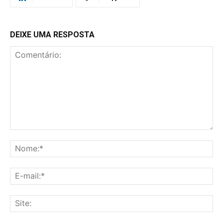
DEIXE UMA RESPOSTA
Comentário:
No
E-
mai
Sit