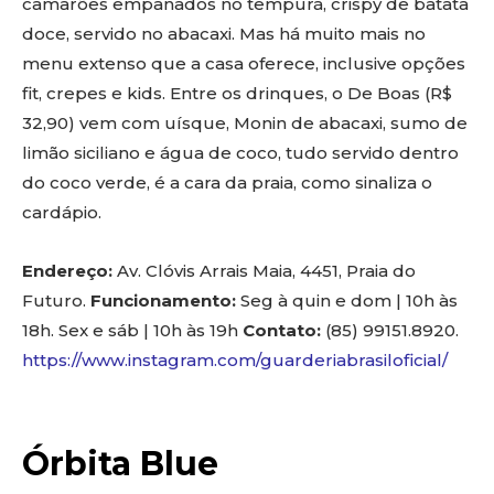
camarões empanados no tempurá, crispy de batata
doce, servido no abacaxi. Mas há muito mais no
menu extenso que a casa oferece, inclusive opções
fit, crepes e kids. Entre os drinques, o De Boas (R$
32,90) vem com uísque, Monin de abacaxi, sumo de
limão siciliano e água de coco, tudo servido dentro
do coco verde, é a cara da praia, como sinaliza o
cardápio.
Endereço:
Av. Clóvis Arrais Maia, 4451, Praia do
Futuro.
Funcionamento:
Seg à quin e dom | 10h às
18h. Sex e sáb | 10h às 19h
Contato:
(85) 99151.8920.
https://www.instagram.com/guarderiabrasiloficial/
Órbita Blue