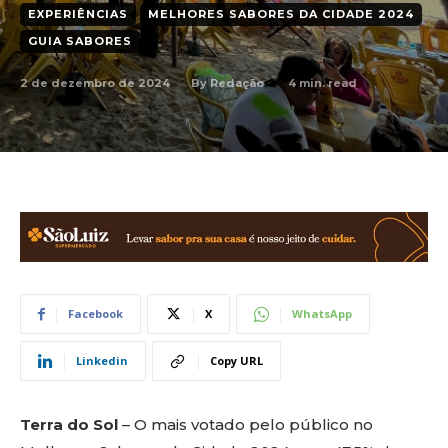
EXPERIÊNCIAS
MELHORES SABORES DA CIDADE 2024
GUIA SABORES
2 de dezembro de 2024
4
min. read
By
Redação
Facebook
X
WhatsApp
Linkedin
Copy URL
Terra do Sol
– O mais votado pelo público no