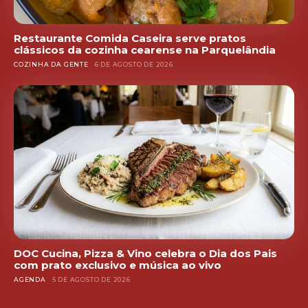
Restaurante Comida Caseira serve pratos
clássicos da cozinha cearense na Parquelândia
COZINHA DA GENTE
6 DE AGOSTO DE 2026
DOC Cucina, Pizza & Vino celebra o Dia dos Pais
com prato exclusivo e música ao vivo
AGENDA
5 DE AGOSTO DE 2026