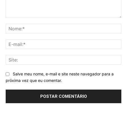
Comentário:
No
E-
mai
Sit
Salve meu nome, e-mail e site neste navegador para a
próxima vez que eu comentar.