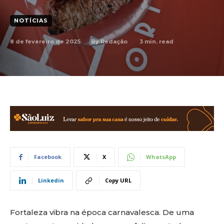
NOTÍCIAS
8 de fevereiro de 2025
3
min. read
By
Redação
Facebook
X
WhatsApp
Linkedin
Copy URL
Fortaleza vibra na época carnavalesca. De uma