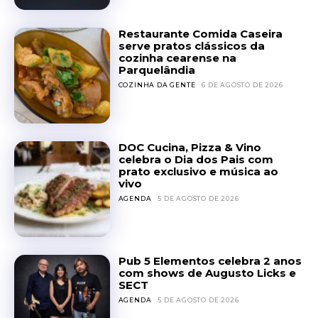
Restaurante Comida Caseira
serve pratos clássicos da
cozinha cearense na
Parquelândia
COZINHA DA GENTE
6 DE AGOSTO DE 2026
DOC Cucina, Pizza & Vino
celebra o Dia dos Pais com
prato exclusivo e música ao
vivo
AGENDA
5 DE AGOSTO DE 2026
Pub 5 Elementos celebra 2 anos
com shows de Augusto Licks e
SECT
AGENDA
5 DE AGOSTO DE 2026