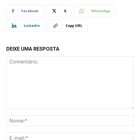
Facebook
X
WhatsApp
Linkedin
Copy URL
DEIXE UMA RESPOSTA
Comentário:
No
E-