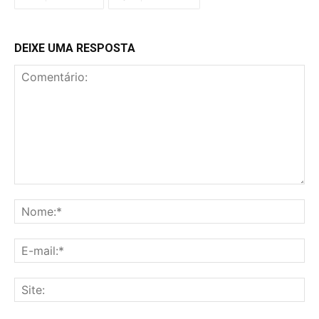
DEIXE UMA RESPOSTA
Comentário:
No
E-
mai
Sit