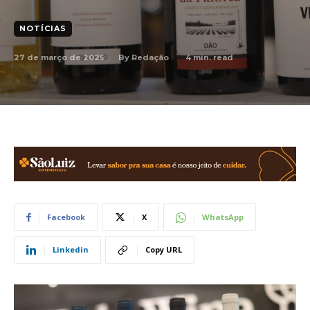
NOTÍCIAS
27 de março de 2025
4
min. read
By
Redação
Facebook
X
WhatsApp
Linkedin
Copy URL