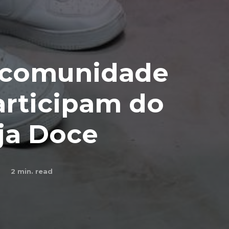
 comunidade
articipam do
eja Doce
2
min. read