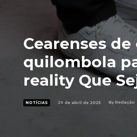
Cearenses de
quilombola p
reality Que S
By
Redação
29 de abril de 2025
NOTÍCIAS