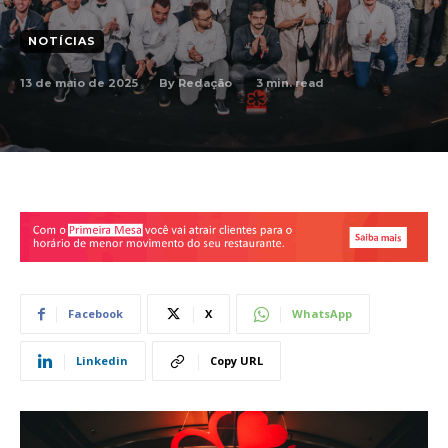
NOTÍCIAS
13 de maio de 2025
3
min. read
By
Redação
Facebook
X
WhatsApp
Linkedin
Copy URL