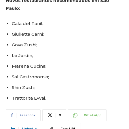
Novos restaurantes Recomendados em São
Paulo:
Cala del Tanit;
Giulietta Carni;
Goya Zushi;
Le Jardin;
Marena Cucina;
Sal Gastronomia;
Shin Zushi;
Trattorita Evvai.
Facebook
X
WhatsApp
Linkedin
Copy URL