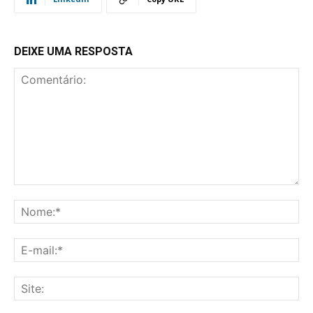
DEIXE UMA RESPOSTA
Comentário:
No
E-
mai
Sit