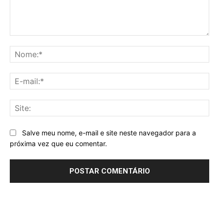
Comentário:
No
E-
mai
Sit
Salve meu nome, e-mail e site neste navegador para a
próxima vez que eu comentar.