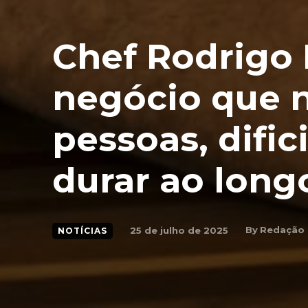
Chef Rodrigo
negócio que n
pessoas, dific
durar ao long
By
Redação
25 de julho de 2025
NOTÍCIAS