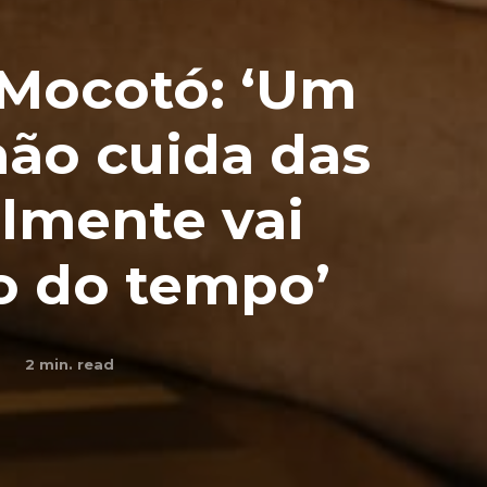
 Mocotó: ‘Um
ão cuida das
ilmente vai
o do tempo’
2
min. read