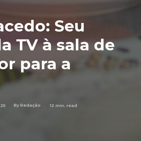
acedo: Seu
a TV à sala de
ior para a
By
Redação
025
12
min. read