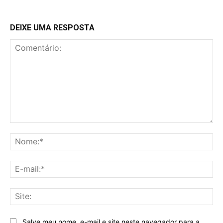
DEIXE UMA RESPOSTA
Comentário:
No
E-
mai
Sit
Salve meu nome, e-mail e site neste navegador para a