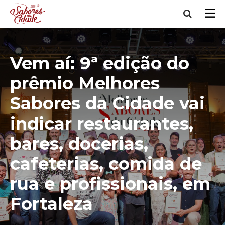
Vem aí: 9ª edição do
prêmio Melhores
Sabores da Cidade vai
indicar restaurantes,
bares, docerias,
cafeterias, comida de
rua e profissionais, em
Fortaleza