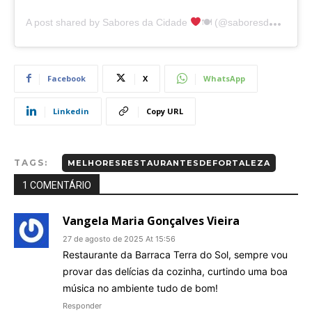
A post shared by Sabores da Cidade
🍽 (@saboresdacidade)
Facebook
X
WhatsApp
Linkedin
Copy URL
TAGS:
MELHORESRESTAURANTESDEFORTALEZA
1 COMENTÁRIO
Vangela Maria Gonçalves Vieira
27 de agosto de 2025 At 15:56
Restaurante da Barraca Terra do Sol, sempre vou
provar das delícias da cozinha, curtindo uma boa
música no ambiente tudo de bom!
Responder