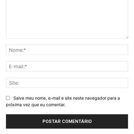
Comentário:
No
E-
mai
Sit
Salve meu nome, e-mail e site neste navegador para a
próxima vez que eu comentar.