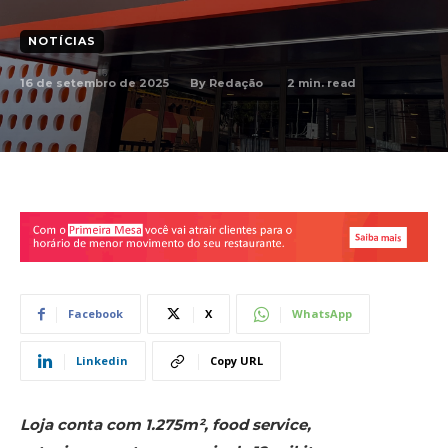
NOTÍCIAS
16 de setembro de 2025
2
min. read
By
Redação
Facebook
X
WhatsApp
Linkedin
Copy URL
Loja conta com 1.275m², food service,