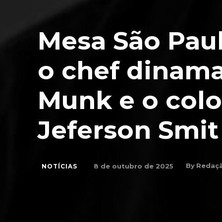
Mesa São Paul
o chef dinam
Munk e o col
Jeferson Smit
By
Redaç
8 de outubro de 2025
NOTÍCIAS