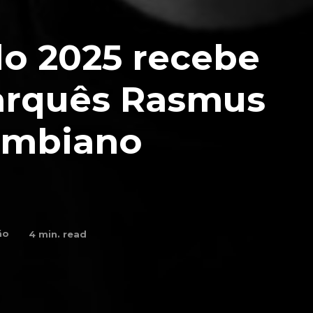
o 2025 recebe
arquês Rasmus
ombiano
ão
4
min. read