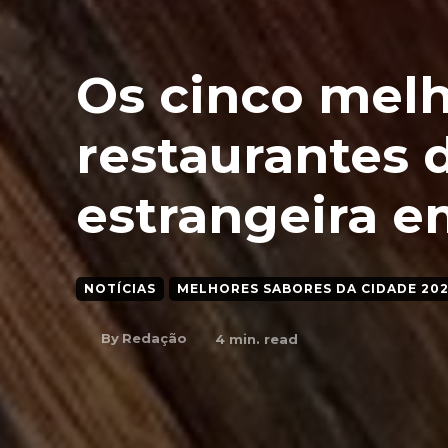
Os cinco mel
restaurantes 
estrangeira e
NOTÍCIAS
MELHORES SABORES DA CIDADE 202
By
Redação
4
min. read