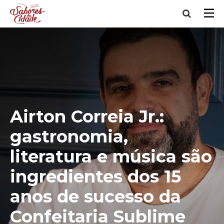
Airton Correia Jr.:
gastronomia,
literatura e música são
ingredientes dos 15
anos de sucesso da
Confeitaria Sublime