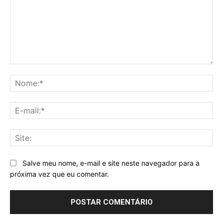
Comentário:
No
E-
mai
Sit
Salve meu nome, e-mail e site neste navegador para a
próxima vez que eu comentar.