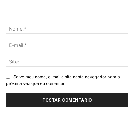
Comentário:
No
E-
mai
Sit
Salve meu nome, e-mail e site neste navegador para a
próxima vez que eu comentar.