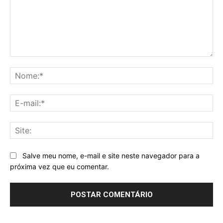
Comentário:
No
E-
mai
Sit
Salve meu nome, e-mail e site neste navegador para a
próxima vez que eu comentar.