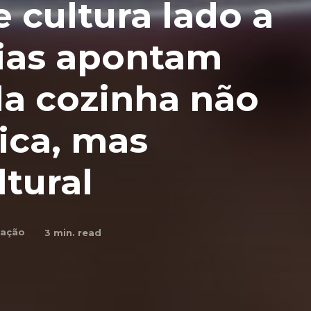
 cultura lado a
cias apontam
da cozinha não
ica, mas
ltural
ação
3
min. read