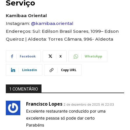
Serviço
Kamibaa Oriental
Instagram:
@kamibaa.oriental
Endereços: Sul: Edilson Brasil Soares, 1099– Edson
Queiroz | Aldeota: Torres Câmara, 996- Aldeota
Facebook
X
WhatsApp
Linkedin
Copy URL
1 COMENTÁRIO
Francisco Lopes
2 de dezembro de 2025 At 22:03
Excelente restaurante conduzido por uma
excelente pessoa só pode dar certo
Parabéns