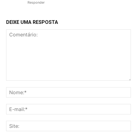
Responder
DEIXE UMA RESPOSTA
Comentário:
No
E-
mai
Sit