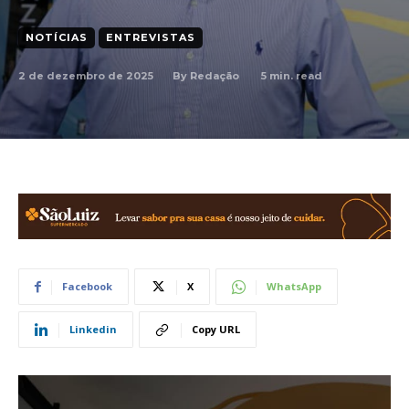
NOTÍCIAS
ENTREVISTAS
2 de dezembro de 2025
5
min. read
By
Redação
Facebook
X
WhatsApp
Linkedin
Copy URL