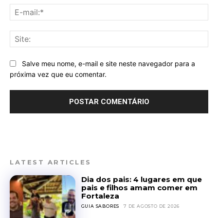
E-
mai
Sit
Salve meu nome, e-mail e site neste navegador para a
próxima vez que eu comentar.
LATEST ARTICLES
Dia dos pais: 4 lugares em que
pais e filhos amam comer em
Fortaleza
GUIA SABORES
7 DE AGOSTO DE 2026