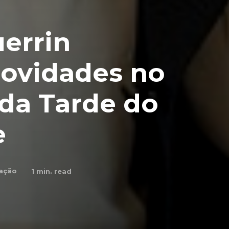
errin
ovidades no
da Tarde do
e
ação
1
min. read