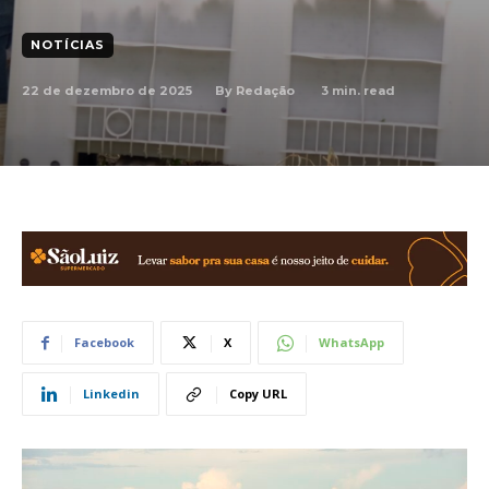
NOTÍCIAS
22 de dezembro de 2025
3
min. read
By
Redação
Facebook
X
WhatsApp
Linkedin
Copy URL