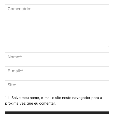
Comentário:
No
E-
mai
Sit
Salve meu nome, e-mail e site neste navegador para a
próxima vez que eu comentar.