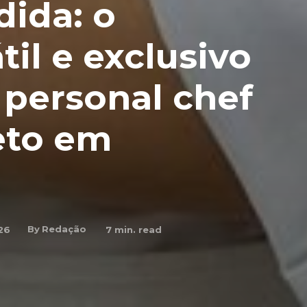
ida: o
til e exclusivo
 personal chef
eto em
By
Redação
26
7
min. read