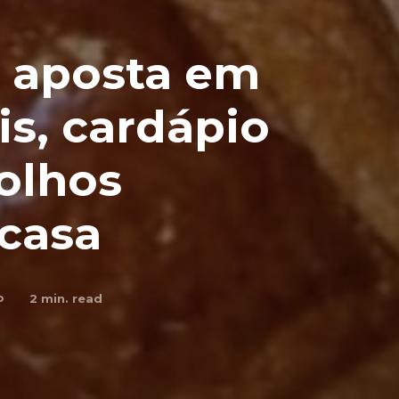
 aposta em
is, cardápio
olhos
 casa
o
2
min. read