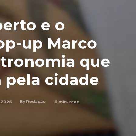
erto e o
pop-up Marco
stronomia que
 pela cidade
By
Redação
e 2026
6
min. read