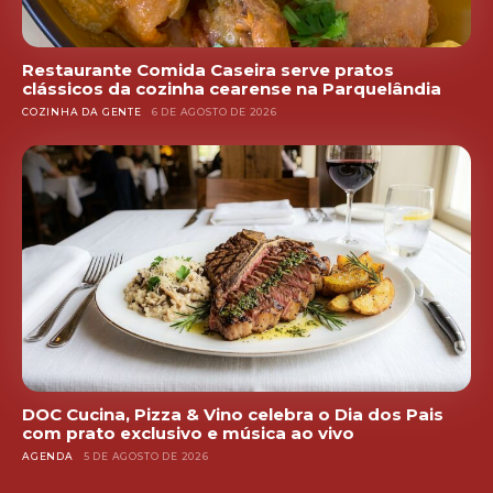
Restaurante Comida Caseira serve pratos
clássicos da cozinha cearense na Parquelândia
COZINHA DA GENTE
6 DE AGOSTO DE 2026
DOC Cucina, Pizza & Vino celebra o Dia dos Pais
com prato exclusivo e música ao vivo
AGENDA
5 DE AGOSTO DE 2026