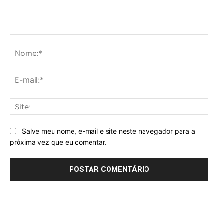
Comentário:
No
E-
mai
Sit
Salve meu nome, e-mail e site neste navegador para a
próxima vez que eu comentar.