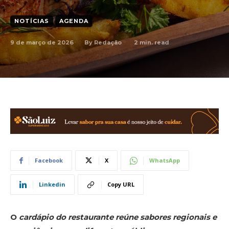
NOTÍCIAS
AGENDA
9 de março de 2026
2
min. read
By
Redação
Facebook
X
WhatsApp
Linkedin
Copy URL
O
cardápio do restaurante reúne sabores regionais e