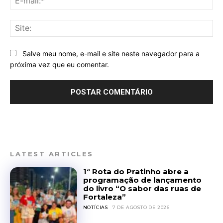
mai
Sit
Salve meu nome, e-mail e site neste navegador para a
próxima vez que eu comentar.
LATEST ARTICLES
1ª Rota do Pratinho abre a
programação de lançamento
do livro “O sabor das ruas de
Fortaleza”
NOTÍCIAS
7 DE AGOSTO DE 2026