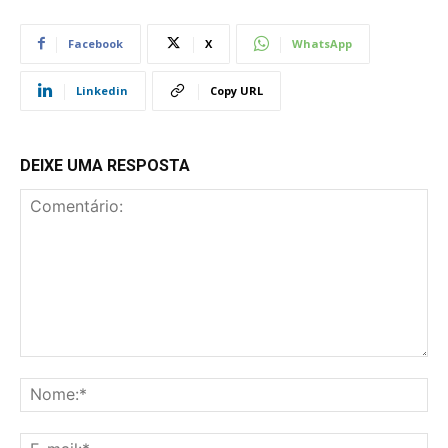
Facebook
X
WhatsApp
Linkedin
Copy URL
DEIXE UMA RESPOSTA
Comentário:
No
E-