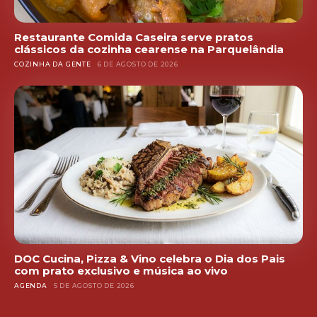
Restaurante Comida Caseira serve pratos
clássicos da cozinha cearense na Parquelândia
COZINHA DA GENTE
6 DE AGOSTO DE 2026
DOC Cucina, Pizza & Vino celebra o Dia dos Pais
com prato exclusivo e música ao vivo
AGENDA
5 DE AGOSTO DE 2026