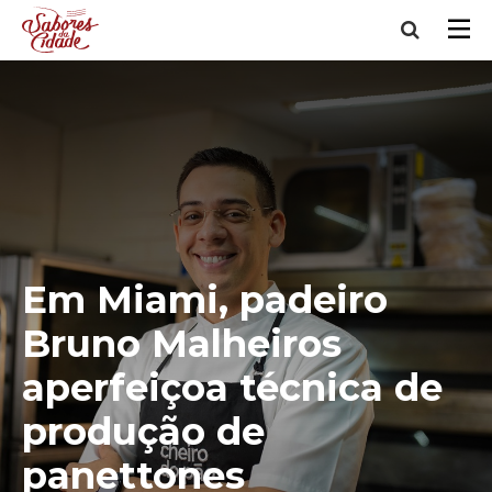
Em Miami, padeiro
Bruno Malheiros
aperfeiçoa técnica de
produção de
panettones