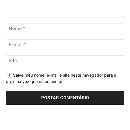
Comentário:
No
E-
mai
Sit
Salve meu nome, e-mail e site neste navegador para a
próxima vez que eu comentar.