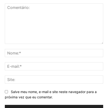
Comentário:
No
E-
mai
Sit
Salve meu nome, e-mail e site neste navegador para a
próxima vez que eu comentar.