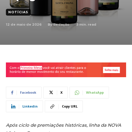
NOTÍCIAS
12 de maio de 2026
3
min. read
By
Redação
Facebook
X
WhatsApp
Linkedin
Copy URL
Após ciclo de premiações históricas, linha da NOVA