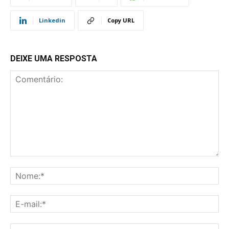
Linkedin
Copy URL
DEIXE UMA RESPOSTA
Comentário:
No
E-
mai
Sit