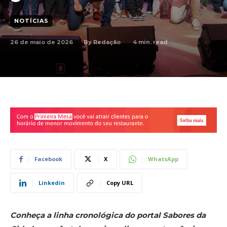
NOTÍCIAS
26 de maio de 2026
4
min. read
By
Redação
Facebook
X
WhatsApp
Linkedin
Copy URL
Conheça a linha cronológica do portal Sabores da