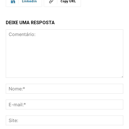
Linkedin
Copy URL
DEIXE UMA RESPOSTA
Comentário:
No
E-
mai
Sit