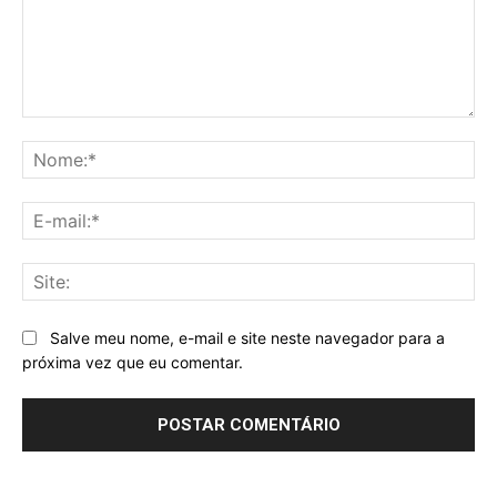
Comentário:
No
E-
mai
Sit
Salve meu nome, e-mail e site neste navegador para a
próxima vez que eu comentar.