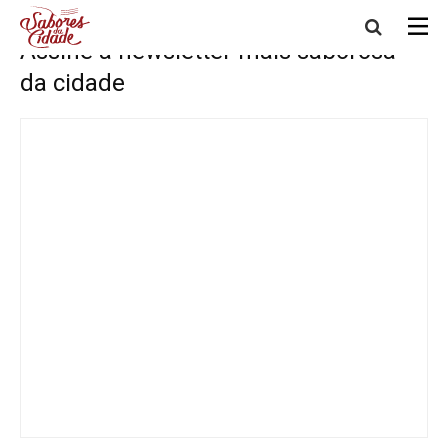
Início
Assine a newsletter mais saborosa da cidade
Assine a newsletter mais saborosa
da cidade