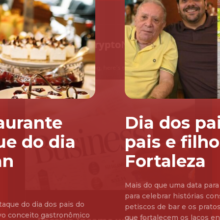
aurante
Dia dos pa
ue do dia
pais e fil
an
Fortaleza
Mais do que uma data para
para celebrar histórias con
aque do dia dos pais do
petiscos de bar e os prat
vo conceito gastronômico
que fortalecem os laços entre pais e filho