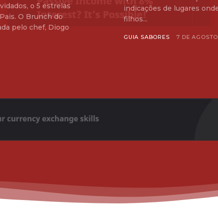
vidados, o 5 estrelas
indicações de lugares ond
Pais. O Brunch do
filhos...
ada pelo chef, Diogo
GUIA SABORES
7 DE AGOSTO