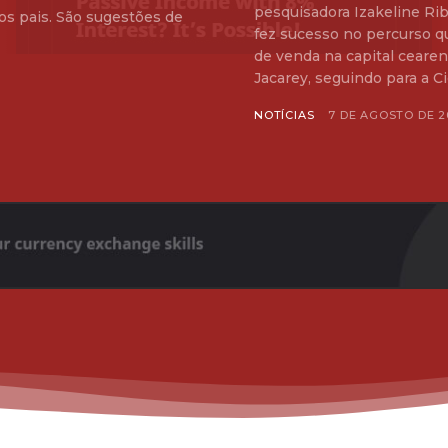
pesquisadora Izakeline Rib
os pais. São sugestões de
fez sucesso no percurso q
de venda na capital cearense. A 1ª Rota do Pratinho teve início
Jacarey, seguindo para a Ci
NOTÍCIAS
7 DE AGOSTO DE 2