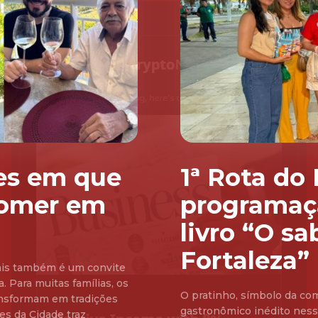
res em que
1ª Rota do
comer em
programaç
livro “O sa
Fortaleza”
Pais também é um convite
. Para muitas famílias, os
O pratinho, símbolo da co
ransformam em tradições
gastronômico inédito nessa 