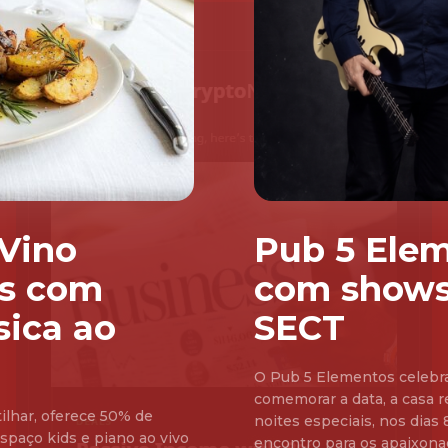
 Vino
Pub 5 Elem
is com
com shows
sica ao
SECT
O Pub 5 Elementos celebra
comemorar a data, a casa 
lhar, oferece 50% de
noites especiais, nos dias 8 e 15 de agosto.
spaço kids e piano ao vivo
encontro para os apaixon