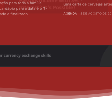
ão para toda a família
uma carta de cervejas artes
cardápio para a data é o T-
o e finalizado...
AGENDA
5 DE AGOSTO DE 20