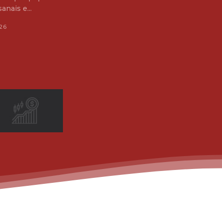
anais e...
26