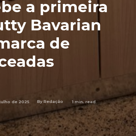
ebe a primeira
tty Bavarian
 marca de
aceadas
By
Redação
 julho de 2025
1
min. read