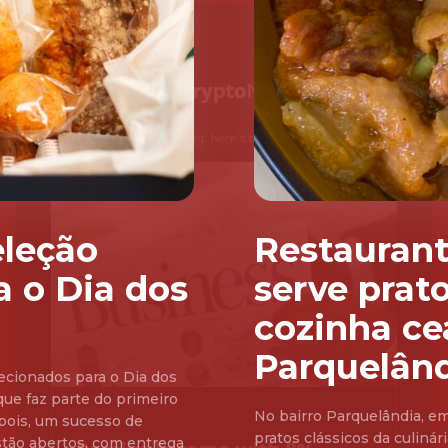
eleção
Restaurant
a o Dia dos
serve prato
cozinha ce
Parquelân
ecionados para o Dia dos
que faz parte do primeiro
No bairro Parquelândia, em
epois, um sucesso de
pratos clássicos da culiná
stão abertos, com entrega