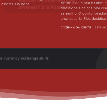
Antônia de Maria e Odimir 
s. Os itens
tradicionais da cozinha cea
sarraulho. O ponto foi adquirido pelo casa, que já trabalhavam no ramo de
churrascaria. Eles decidiram
COZINHA DA GENTE
6 DE AG