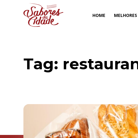
HOME
MELHORES
Tag:
restaura