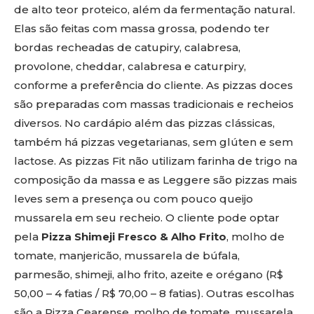
de alto teor proteico, além da fermentação natural.
Elas são feitas com massa grossa, podendo ter
bordas recheadas de catupiry, calabresa,
provolone, cheddar, calabresa e caturpiry,
conforme a preferência do cliente. As pizzas doces
são preparadas com massas tradicionais e recheios
diversos. No cardápio além das pizzas clássicas,
também há pizzas vegetarianas, sem glúten e sem
lactose. As pizzas Fit não utilizam farinha de trigo na
composição da massa e as Leggere são pizzas mais
leves sem a presença ou com pouco queijo
mussarela em seu recheio. O cliente pode optar
pela
Pizza Shimeji Fresco & Alho Frito
, molho de
tomate, manjericão, mussarela de búfala,
parmesão, shimeji, alho frito, azeite e orégano (R$
50,00 – 4 fatias / R$ 70,00 – 8 fatias). Outras escolhas
são a Pizza Cearense, molho de tomate, mussarela,