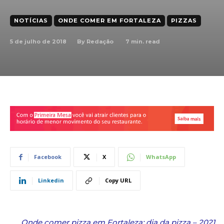
NOTÍCIAS
ONDE COMER EM FORTALEZA
PIZZAS
5 de julho de 2018
7
min. read
By
Redação
Facebook
X
WhatsApp
Linkedin
Copy URL
Onde comer pizza em Fortaleza: dia da pizza – 2021