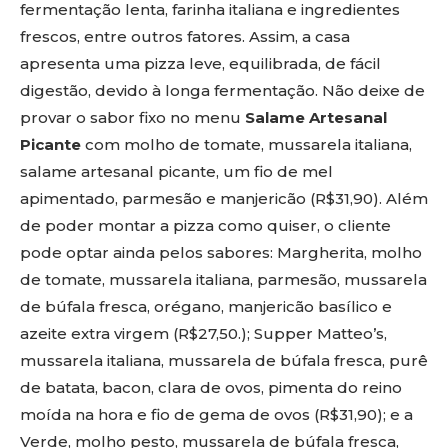
fermentação lenta, farinha italiana e ingredientes
frescos, entre outros fatores. Assim, a casa
apresenta uma pizza leve, equilibrada, de fácil
digestão, devido à longa fermentação. Não deixe de
provar o sabor fixo no menu
Salame Artesanal
Picante
com molho de tomate, mussarela italiana,
salame artesanal picante, um fio de mel
apimentado, parmesão e manjericão (R$31,90). Além
de poder montar a pizza como quiser, o cliente
pode optar ainda pelos sabores: Margherita, molho
de tomate, mussarela italiana, parmesão, mussarela
de búfala fresca, orégano, manjericão basílico e
azeite extra virgem (R$2​7​,​5​0​.); ​Supper Matteo’s,
mussarela italiana, mussarela de búfala fresca, purê
de batata, bacon, clara de ovos, pimenta do reino
moída na hora e fio de gema de ovos (R$31,90); e a
Verde, molho pesto, mussarela de búfala fresca,