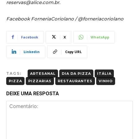
reservas@alice.com.br.
Facebook ForneriaCoriolano / @forneriacoriolano
Facebook
X
WhatsApp
Linkedin
Copy URL
TAGS:
ARTESANAL
DIA DA PIZZA
ITÁLIA
PIZZA
PIZZARIAS
RESTAURANTES
VINHO
DEIXE UMA RESPOSTA