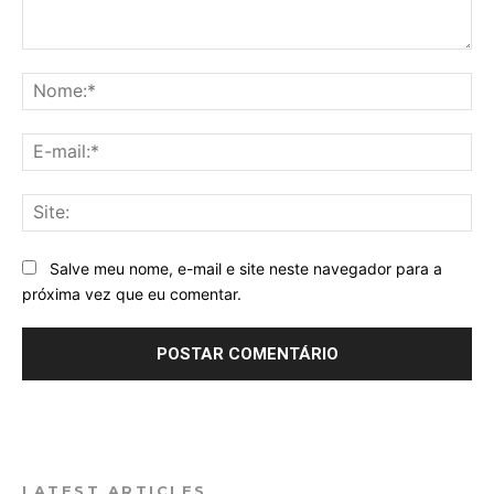
Comentário:
No
E-
mai
Sit
Salve meu nome, e-mail e site neste navegador para a
próxima vez que eu comentar.
LATEST ARTICLES