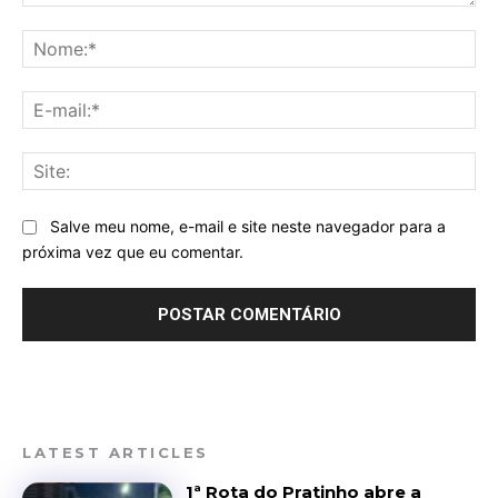
Comentário:
No
E-
mai
Sit
Salve meu nome, e-mail e site neste navegador para a
próxima vez que eu comentar.
LATEST ARTICLES
1ª Rota do Pratinho abre a