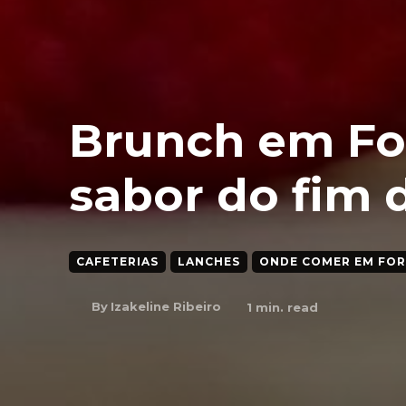
Brunch em For
sabor do fim
CAFETERIAS
LANCHES
ONDE COMER EM FO
By
Izakeline Ribeiro
1
min. read